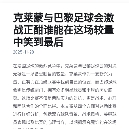
克莱蒙与巴黎足球会激
战正酣谁能在这场较量
中笑到最后
2025-11-28
在法国足球的激烈竞争中，克莱蒙与巴黎足球会的对决
无疑是一场备受瞩目的较量。克莱蒙作为一支新兴力
量，正努力在顶级联赛中找到自己的位置，而巴黎足球
会则是传统豪门，拥有众多明星球员和丰厚的历史底
蕴。这场比赛不仅是两队实力的对抗，更是战术、心理
和团队合作的全面比拼。本文将从四个方面对这场比赛
进行详细分析，包括双方球队背景、战术风格、关键球
员表现以及比赛的心理博弈，以期揭示究竟谁能在这场