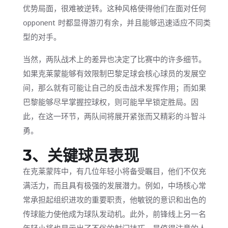
优势局面，很难被逆转。这种风格使得他们在面对任何
opponent 时都显得游刃有余，并且能够迅速适应不同类
型的对手。
当然，两队战术上的差异也决定了比赛中的许多细节。
如果克莱蒙能够有效限制巴黎足球会核心球员的发展空
间，那么就有可能让自己的反击战术发挥作用；而如果
巴黎能够尽早掌握控球权，则可能早早锁定胜局。因
此，在这一环节，两队间将展开紧张而又精彩的斗智斗
勇。
3、关键球员表现
在克莱蒙阵中，有几位年轻小将备受瞩目，他们不仅充
满活力，而且具有极强的发展潜力。例如，中场核心常
常承担起组织进攻的重要职责，他敏锐的意识和出色的
传球能力使他成为球队发动机。此外，前锋线上另一名