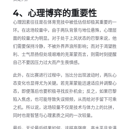
4、心理博弈的重要性
心理因素往往是在体育竞技中被低估但却极其重要的一
环。在这场较量中，由于两队背景与地位悬殊，心理层
面的较量尤为明显。对于处于上风状态的巴黎来说，他
们需要保持冷静，不被外界声浪所影响；而对于渴望胜
利、士气昂扬但处境艰难的克莱蒙而言，则需时刻提醒
自己不要因压力过大而产生畏惧感。
此外，在比赛进行过程中，当比分出现波动时，两队心
态变化也显得尤为关键。若克莱蒙能迅速适应并调整心
态，即便落后也要积极寻找反扑机会；反之，如果巴黎
陷入焦虑，也可能导致失误频频，从而给对手留下可乘
之机。所以说，这场较量不仅是技术与体力上的比拼，
同时也是智慧与心理素质之间的一次较量。
最后，无论最后结果如何，这样高强度、高水平且充满