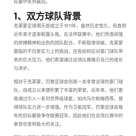
较量中笑到最后。
1、双方球队背景
克莱蒙足球俱乐部成立于1911年，虽然历史悠久，但直到
近年来才逐渐崭露头角。在法甲联赛中，他们凭借顽强
的拼搏精神和出色的团队配合，不断取得突破。克莱蒙
面临的不仅是实力上的挑战，还有如何应对豪门球队带
来的巨大压力。他们希望通过这场比赛展示自己的成长
与进步。
相对于克莱蒙，巴黎足球会则是一支享誉全球的豪门球
队，自成立以来便积累了丰富的荣誉。近年来，他们更
是通过引入一系列世界级球星，如内马尔和梅西等，使
得球队实力进一步增强。作为卫冕冠军，巴黎足球会每
年的目标都是争夺联赛冠军，因此他们在这场比赛中的
表现也受到极大的关注。