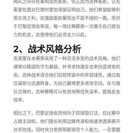
两队之间存在着明显的差距，但正因为这种差距，让克
莱蒙在面对巴黎时更加渴望证明自己。他们希望能够利
用主场之利，在强敌面前展现出不屈不挠的一面。而对
于巴黎足球会来说，每一场比赛都是一次展示自己统治
力的机会，这使得他们必须全力以赴。
2、战术风格分析
克莱蒙在本赛季采用了一种灵活多变的战术风格。他们
通常以稳固防守为基础，并寻求快速反击来创造进攻机
会。这种战术适合他们目前阵容中的年轻球员，通过高
压逼抢与迅速转身，为自己赢得更多进攻空间。在与强
队交锋时，这种策略可以有效地降低失误率，提高反击
效率。
相比之下，巴黎足球会则倾向于控球型打法，在比赛中
占据主动权。他们擅长利用边路传递和快速渗透来撕开
对手防线，同时充分发挥明星球员个人能力，一旦掌握