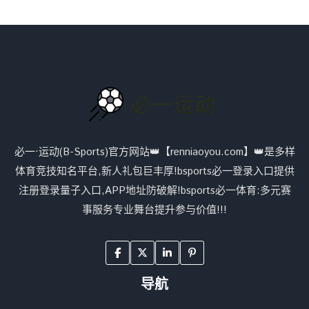
必一·运动(B-Sports)官方网站👑【renniaoyou.com】👑是多样
体育竞技知名平台,新人礼包巨丰厚!bsports必一登录入口提供
注册登录量子入口,APP地址防破解!bsports必一体育:多元赛
事服务专业舞台提升参与价值!!!
导航